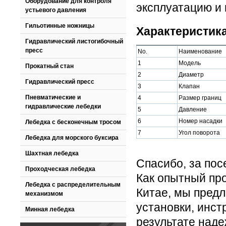
Оборудование для контроля
эксплуатацию и 
устьевого давления
Гильотинные ножницы
Характеристика
Гидравлический листогибочный
пресс
No.
Наименование
1
Модель
Прокатный стан
2
Диаметр
Гидравлический пресс
3
Клапан
Пневматические и
4
Размер границ
гидравлические лебедки
5
Давление
6
Номер насадки
Лебедка с бесконечным тросом
7
Угол поворота
Лебедка для морского буксира
Шахтная лебедка
Спасибо, за пос
Проходческая лебедка
Как опытный пр
Лебедка с распределительным
Китае, мы пред
механизмом
установки, инст
Минная лебедка
результате наде