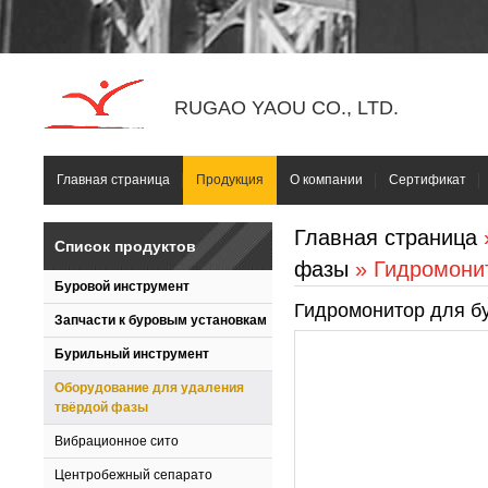
RUGAO YAOU CO., LTD.
Главная страница
Продукция
О компании
Сертификат
Главная страница
Список продуктов
фазы
» Гидромони
Буровой инструмент
Гидромонитор для б
Запчасти к буровым установкам
Бурильный инструмент
Оборудование для удаления
твёрдой фазы
Вибрационное сито
Центробежный сепарато