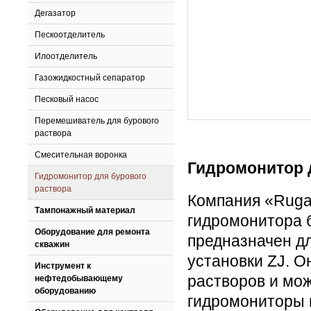
Дегазатор
Пескоотделитель
Илоотделитель
Газожидкостный сепаратор
Песковый насос
Перемешиватель для бурового
раствора
Смесительная воронка
Гидромонитор 
Гидромонитор для бурового
раствора
Компания «Ruga
Тампонажный материал
гидромонитора 
Оборудование для ремонта
предназначен д
скважин
установки ZJ. О
Инструмент к
растворов и мож
нефтедобывающему
оборудованию
гидромониторы 