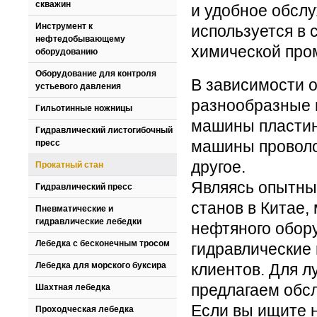
скважин
и удобное обсл
Инструмент к
используется в 
нефтедобывающему
химической про
оборудованию
Оборудование для контроля
В зависимости о
устьевого давления
разнообразные 
Гильотинные ножницы
машины пластин
Гидравлический листогибочный
машины проволо
пресс
другое.
Прокатный стан
Являясь опытны
Гидравлический пресс
станов в Китае
Пневматические и
гидравлические лебедки
нефтяного обор
Лебедка с бесконечным тросом
гидравлические
Лебедка для морского буксира
клиентов. Для 
предлагаем обсл
Шахтная лебедка
Если вы ищите 
Проходческая лебедка