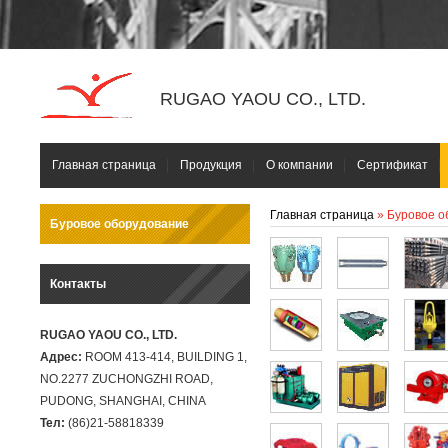
RUGAO YAOU CO., LTD.
Главная страница
Продукция
О компании
Сертификат
Главная страница
» Буровое 
Буровое оборудование
Контакты
RUGAO YAOU CO., LTD.
Адрес:
ROOM 413-414, BUILDING 1,
NO.2277 ZUCHONGZHI ROAD,
PUDONG, SHANGHAI, CHINA
Тел:
(86)21-58818339