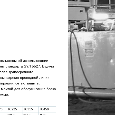
тельством об использовании
ям стандарта SY/T5527. Будучи
олее долгосрочного
выпадения проводной линии.
бирации, сетью защиты,
мачтой для обслуживания блока.
емые.
70
TC225
TC315
TC450