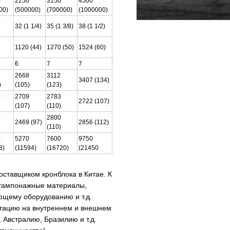
0
2250
3150
4500
00)
(500000)
(700000)
(1000000)
1
32 (1 1/4)
35 (1 3/8)
38 (1 1/2)
5
1120 (44)
1270 (50)
1524 (60)
6
7
7
8
2668
3112
3407 (134)
)
(105)
(123)
0
2709
2783
2722 (107)
(107)
(110)
5
2800
2469 (97)
2856 (112)
(110)
0
5270
7600
9750
8)
(11594)
(16720)
(21450
тавщиком кронблока в Китае. К
 тампонажные материалы,
ющему оборудованию и т.д.
утацию на внутреннем и внешнем
 Австралию, Бразилию и т.д.