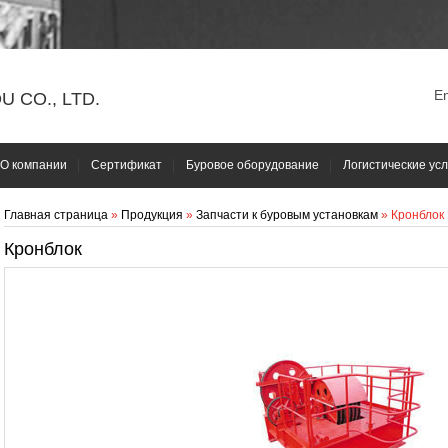
En
 CO., LTD.
О компании
Сертификат
Буровое оборудование
Логистические усл
Главная страница
»
Продукция
»
Запчасти к буровым установкам
» Кронблок
Кронблок