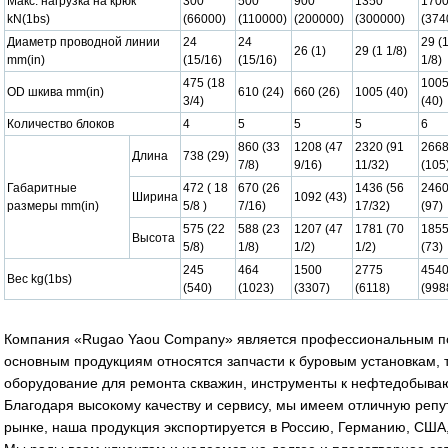
Макс. нагрузка на крюк
300
500
900
1350
170
kN(1bs)
(66000)
(110000)
(200000)
(300000)
(374
Диаметр проводной линии
24
24
29 (
26 (1)
29 (1 1/8)
mm(in)
(15/16)
(15/16)
1/8)
475 (18
100
OD шкива mm(in)
610 (24)
660 (26)
1005 (40)
3/4)
(40)
Количество блоков
4
5
5
5
6
860 (33
1208 (47
2320 (91
266
Длина
738 (29)
7/8)
9/16)
11/32)
(105
Габаритные
472 ( 18
670 (26
1436 (56
246
Ширина
1092 (43)
размеры mm(in)
5/8 )
7/16)
17/32)
(97)
575 (22
588 (23
1207 (47
1781 (70
185
Высота
5/8)
1/8)
1/2)
1/2)
(73)
245
464
1500
2775
454
Вес kg(1bs)
(540)
(1023)
(3307)
(6118)
(998
Компания «Rugao Yaou Company» является профессиональным пос
основным продукциям относятся запчасти к буровым установкам,
оборудование для ремонта скважин, инструменты к нефтедобыва
Благодаря высокому качеству и сервису, мы имеем отличную реп
рынке, наша продукция экспортируется в Россию, Германию, США,