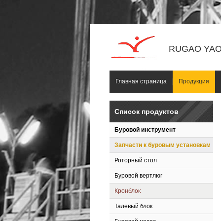
RUGAO YAOU
Главная страница
Продукция
Список продуктов
Буровой инструмент
Запчасти к буровым установкам
Роторный стол
Буровой вертлюг
Кронблок
Талевый блок