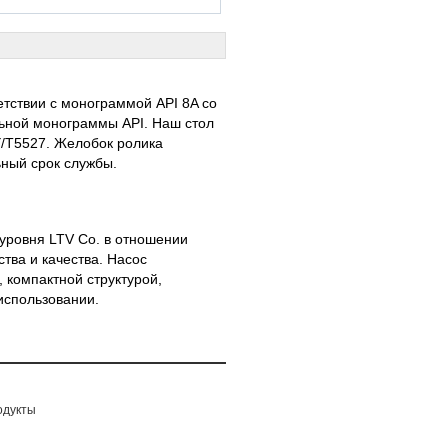
етствии с монограммой API 8A со
ьной монограммы API. Наш стол
Y/T5527. Желобок ролика
ьный срок службы.
 уровня LTV Co. в отношении
тва и качества. Насос
 компактной структурой,
использовании.
одукты