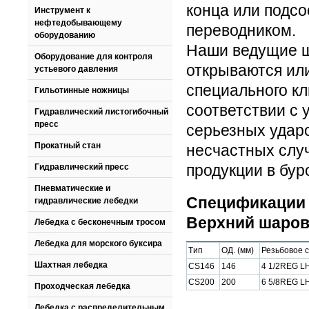
конца или подс
Инструмент к
нефтедобывающему
переводником.
оборудованию
Наши ведущие ш
Оборудование для контроля
открываются ил
устьевого давления
специального кл
Гильотинные ножницы
соответствии с
Гидравлический листогибочный
пресс
серьезных ударо
Прокатный стан
несчастных слу
продукции в бур
Гидравлический пресс
Пневматические и
Спецификации 
гидравлические лебедки
Верхний шаров
Лебедка с бесконечным тросом
Лебедка для морского буксира
Tип
OД. (мм)
Резьбовое 
Шахтная лебедка
CS146
146
4 1/2REG L
CS200
200
6 5/8REG L
Проходческая лебедка
Лебедка с распределительным