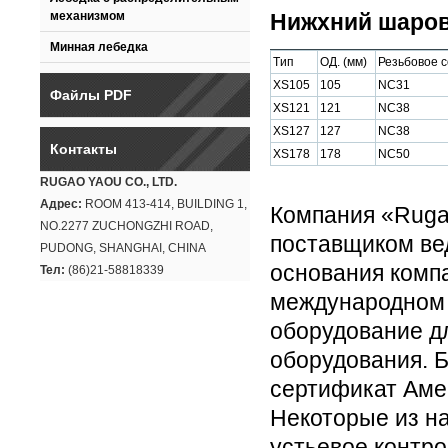
механизмом
Нижхний шаров
Минная лебедка
Tип
OД. (мм)
Резьбовое 
XS105
105
NC31
Файлы PDF
XS121
121
NC38
XS127
127
NC38
Контакты
XS178
178
NC50
RUGAO YAOU CO., LTD.
Адрес:
ROOM 413-414, BUILDING 1,
Компания «Ruga
NO.2277 ZUCHONGZHI ROAD,
поставщиком ве
PUDONG, SHANGHAI, CHINA
основания комп
Тел:
(86)21-58818339
международном 
оборудование д
оборудования. 
сертификат Амер
Некоторые из н
устьевое контр