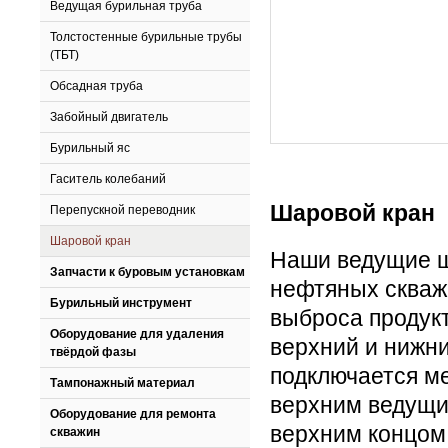
Ведущая бурильная труба
Толстостенные бурильные трубы
(ТБТ)
Обсадная труба
Забойный двигатель
Бурильный яс
Гаситель колебаний
Шаровой кран
Перепускной переводник
Шаровой кран
Наши ведущие ш
Запчасти к буровым установкам
нефтяных скваж
Бурильный инструмент
выброса продук
Оборудование для удаления
верхний и нижн
твёрдой фазы
подключается м
Тампонажный материал
верхним ведущи
Оборудование для ремонта
верхним концом
скважин